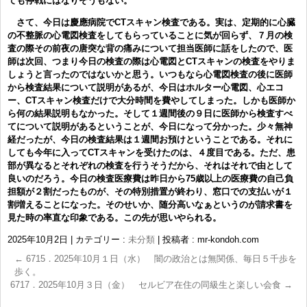
ても停戦にはなりそうもない。
さて、今日は慶應病院でCTスキャン検査である。実は、定期的に心臓
の不整脈の心電図検査をしてもらっていることに気が回らず、７月の検
査の際その前夜の唐突な背の痛みについて担当医師に話をしたので、医
師は次回、つまり今日の検査の際は心電図とCTスキャンの検査をやりま
しょうと言ったのではないかと思う。いつもなら心電図検査の後に医師
から検査結果について説明があるが、今日はホルター心電図、心エコ
ー、CTスキャン検査だけで大分時間を費やしてしまった。しかも医師か
ら何の結果説明もなかった。そして１週間後の９日に医師から検査すべ
てについて説明があるということが、今日になって分かった。少々無神
経だったが、今日の検査結果は１週間お預けということである。それに
しても今年に入ってCTスキャンを受けたのは、４度目である。ただ、患
部が異なるとそれぞれの検査を行うそうだから、それはそれで由として
良いのだろう。今日の検査医療費は昨日から75歳以上の医療費の自己負
担額が２割だったものが、その特別措置が終わり、窓口での支払いが１
割増えることになった。そのせいか、随分高いなぁというのが請求書を
見た時の率直な印象である。この先が思いやられる。
2025年10月2日
|
カテゴリー :
未分類
|
投稿者 : mr-kondoh.com
←
6715．2025年10月１日（水） 闇の政治とは無関係、毎日５千歩を
歩く。
6717．2025年10月３日（金） セルビア在住の同級生と楽しい会食
→