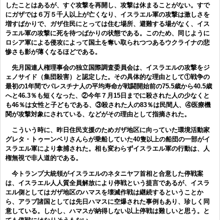
したことはあるが、すぐ攻撃を再開し、攻撃は休まることがない。すで
にガザでは６万５千人以上が亡くなり、イスラエル軍の攻撃は激しさを
増すばかりで、ガザ住民にとっては住む場所、避難する場がなく、イス
ラエル軍の攻撃に死を待つばかりの状態である。このため、同じように
ロシア軍による侵攻によって国土を奪い取られつつあるウクライナの悲
惨さも影が薄くなるほどである。
先月国連人権理事会の独立国際調査委員会は、イスラエルの攻撃をジ
ェノサイド（集団殺害）と認定した。その具体的な理由として①戦争の
最初の1年間でパレスチナ人の平均寿命が戦闘開始前の75.5歳から40.5歳
へと46.3％も短くなった、②今年７月15日までに殺された人の少なくと
も46％は女性と子どもである、③殺された人の83％は民間人、④医療機
関が攻撃対象にされている、などがその理由として指摘された。
こういう時に、昨日住民支援のためガザ地区に向っていた環境活動家
グレタ・トゥーンベリさんらが乗船していた40隻以上の船団の一部がイ
スラエル軍により拿捕された。相も変わらずイスラエル軍の行動は、人
権無視で非人道的である。
今トランプ大統領がイスラエルのネタニヤフ首相と合意した停戦案
は、イスラエル人人質全員解放により停戦という提言であるが、イスラ
エル側としてはガザ地区のハマスを壊滅作戦は継続するということか
ら、アラブ諸国としては先日ハマスに空爆された事例もあり、珍しく同
意している。しかし、ハマスが納得しない以上停戦は難しいと思う。と