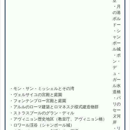
堂
・月
の港
ボル
ドー
・シ
ャン
ボー
ル城
・ポ
ン・
デ
ュ・
ガー
ル水
・モン・サン・ミッシェルとその湾
道橋
・ヴェルサイユの宮殿と庭園
・パ
・フォンテンブロー宮殿と庭園
リの
・アルルのローマ建築とロマネスク様式建造物群
セー
・ストラスブールのグラン・ディル
ヌ河
・アヴィニョン歴史地区（教皇庁、アヴィニョン橋）
岸
・ロワール渓谷（シャンボール城）
・リ