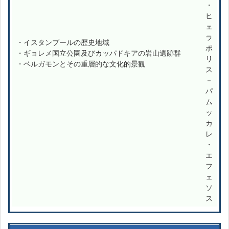
・
ヒ
ェ
ラ
・イスタンブールの歴史地域
ポ
・ギョレメ国立公園及びカッパドキアの岩山遺跡群
リ
・ベルガモンとその重層的な文化的景観
ス
－
パ
ム
ッ
カ
レ
・
エ
フ
ェ
ソ
ス