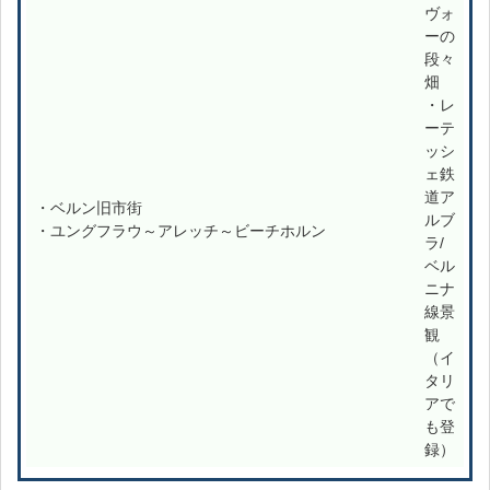
ヴォ
ーの
段々
畑
・レ
ーテ
ッシ
ェ鉄
道ア
・ベルン旧市街
ルブ
・ユングフラウ～アレッチ～ビーチホルン
ラ/
ベル
ニナ
線景
観
（イ
タリ
アで
も登
録）