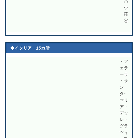
ハ
ウ
渓
谷
◆イタリア 15カ所
・フ
ェラ
ーラ
・サ
ン
タ･
マリ
ア・
デッ
レ・
グラ
ツィ