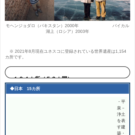
モヘンジョダロ（パキスタン）2000年 バイカル
湖上（ロシア）2003年
※ 2021年8月現在ユネスコに登録されている世界遺産は1,154
カ所です。
１９４カ所（５２カ国）
◆日本 15カ所
・平
泉－
浄土
を表
す建
築・