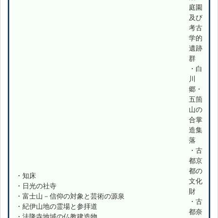
庭園
及び
考古
学的
遺跡
群
・白
川
郷・
五箇
山の
合掌
造集
落
・古
都京
都の
・知床
文化
・日光の社寺
財
・富士山－信仰の対象と芸術の源泉
・古
・紀伊山地の霊場と参拝道
都奈
・法隆寺地域の仏教建造物