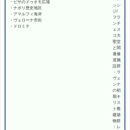
・ピサのドゥオモ広場
ッシ
・ナポリ歴史地区
ジ/
・アマルフィ海岸
フラ
・ヴェローナ市街
ンチ
・ドロミテ
ェス
コ大
聖堂
と関
連修
道施
設群
・ラ
ヴェ
ンナ
の初
期キ
リス
ト教
建築
物群
・レ