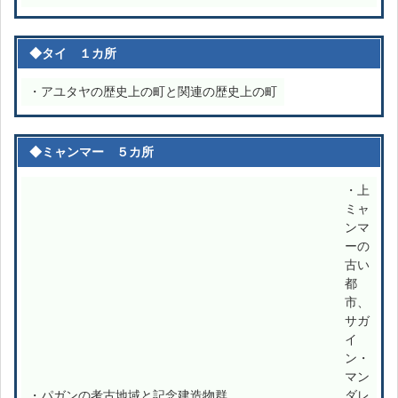
◆タイ １カ所
・アユタヤの歴史上の町と関連の歴史上の町
◆ミャンマー ５カ所
・上
ミャ
ンマ
ーの
古い
都
市、
サガ
イ
ン・
マン
・パガンの考古地域と記念建造物群
ダレ