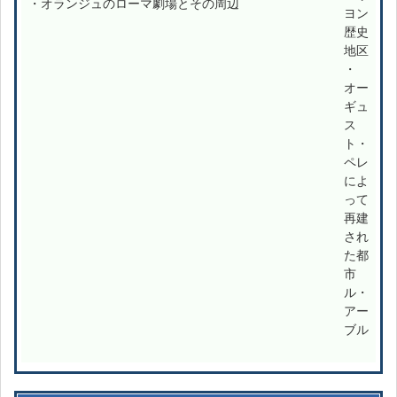
・オランジュのローマ劇場とその周辺
ヨン
歴史
地区
・
オー
ギュ
ス
ト・
ペレ
によ
って
再建
され
た都
市
ル・
アー
ブル