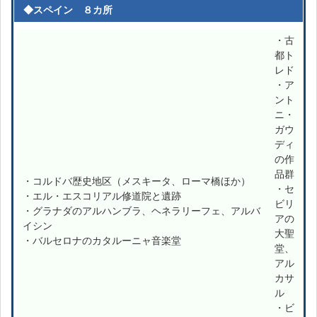
◆スペイン ８カ所
・古
都ト
レド
・ア
ント
ニ・
ガウ
ディ
の作
品群
・コルドバ歴史地区（メスキータ、ローマ橋ほか）
・セ
・エル・エスコリアル修道院と遺跡
ビリ
・グラナダのアルハンブラ、ヘネラリーフェ、アルバ
アの
イシン
大聖
・バルセロナのカタルーニャ音楽堂
堂、
アル
カサ
ル
・ビ