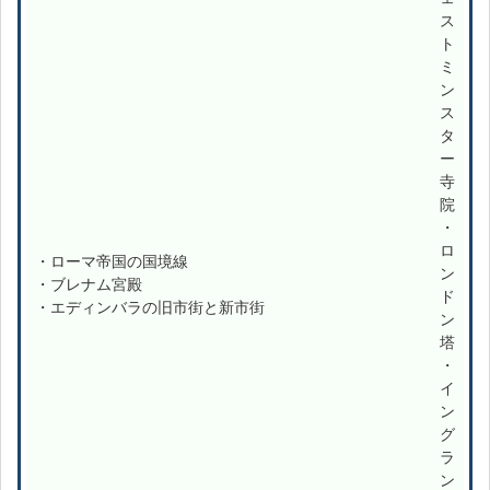
ス
ト
ミ
ン
ス
タ
ー
寺
院
・
ロ
・ローマ帝国の国境線
ン
・ブレナム宮殿
ド
・エディンバラの旧市街と新市街
ン
塔
・
イ
ン
グ
ラ
ン