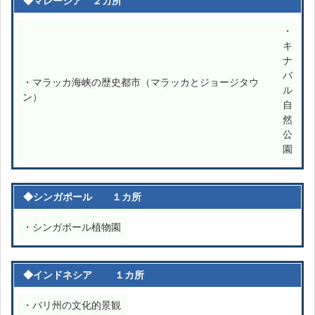
◆マレーシア ２カ所
・
キ
ナ
バ
・マラッカ海峡の歴史都市（マラッカとジョージタウ
ル
ン）
自
然
公
園
◆シンガポール １カ所
・シンガポール植物園
◆インドネシア １カ所
・バリ州の文化的景観