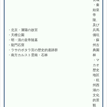
・秦
始皇
帝
陵、
及び
・北京・瀋陽の故宮
兵馬
・天檀公園
俑坑
・明・清の皇帝陵墓
・蘇
・龍門石窟
州古
・ラサのポタラ宮の歴史的遺跡群
典園
・南方カルスト雲南・石林
林
・マ
カオ
歴史
地区
・杭
州西
湖の
文化
的景
観