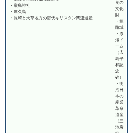
良の
・厳島神社
文化
・屋久島
財
・長崎と天草地方の潜伏キリスタン関連遺産
・姫
路城
・原
爆ド
ーム
（広
島平
和記
念
碑）
・明
治日
本の
産業
革命
遺産
（三
池炭