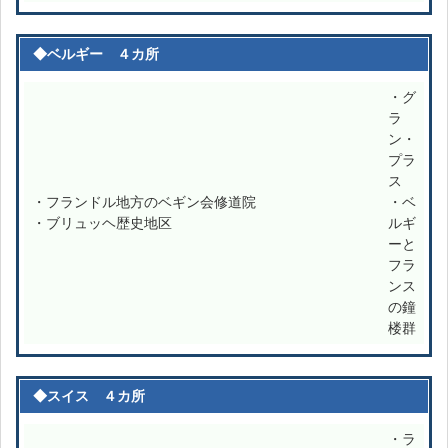
◆ベルギー ４カ所
・グ
ラ
ン・
プラ
ス
・フランドル地方のベギン会修道院
・ベ
・ブリュッヘ歴史地区
ルギ
ーと
フラ
ンス
の鐘
楼群
◆スイス ４カ所
・ラ