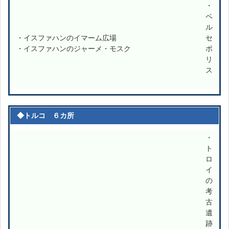
・
ペ
ル
・イスファハンのイマーム広場
セ
・イスファハンのジャーメ・モスク
ポ
リ
ス
◆トルコ ６カ所
・
ト
ロ
イ
の
考
古
遺
跡