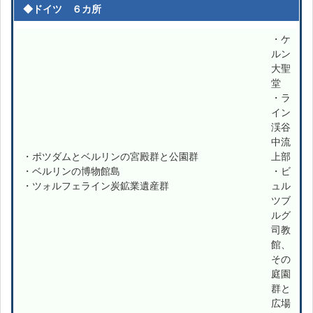
◆ドイツ ６カ所
・ケ
ルン
大聖
堂
・ラ
イン
渓谷
中流
・ポツダムとベルリンの宮殿群と公園群
上部
・ベルリンの博物館島
・ビ
・ツォルフェライン炭鉱業遺産群
ュル
ツブ
ルグ
司教
館、
その
庭園
群と
広場