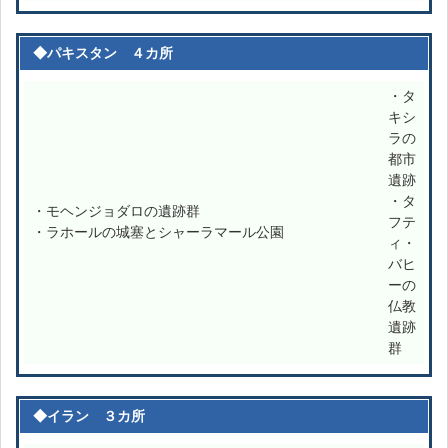
◆パキスタン ４カ所
・タ
キシ
ラの
都市
遺跡
・タ
・モヘンジョダロの遺跡群
フテ
・ラホールの城塞とシャーラマール公園
ィ・
バヒ
ーの
仏教
遺跡
群
◆イラン ３カ所