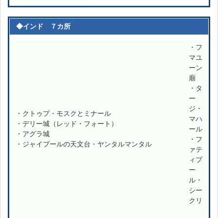
◆インド ７カ所
・フ
マユ
ーン
廟
・タ
ー
ジ・
・クトゥプ・モスクとミナール
マハ
・デリー城（レッド・フォート）
ール
・アグラ城
・フ
・ジャイプールの天文台・ヤンタルマンタル
ァテ
ィプ
ー
ル・
シー
クリ