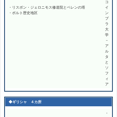
コ
・リスボン・ジェロニモス修道院とベレンの塔
イ
・ポルト歴史地区
ン
ブ
ラ
大
学
－
ア
ル
タ
と
ソ
フ
ィ
ア
◆ギリシャ ４カ所
・