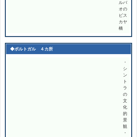
ルバ
オの
ビス
カヤ
橋
◆ポルトガル ４カ所
・
シ
ン
ト
ラ
の
文
化
的
景
観
・