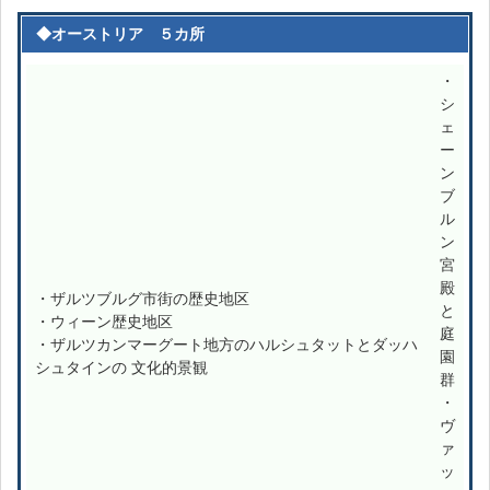
◆オーストリア ５カ所
・
シ
ェ
ー
ン
ブ
ル
ン
宮
殿
・ザルツブルグ市街の歴史地区
と
・ウィーン歴史地区
庭
・ザルツカンマーグート地方のハルシュタットとダッハ
園
シュタインの 文化的景観
群
・
ヴ
ァ
ッ