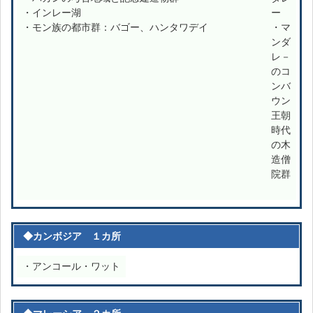
・インレー湖
ー
・モン族の都市群：バゴー、ハンタワデイ
・マ
ンダ
レ－
のコ
ンバ
ウン
王朝
時代
の木
造僧
院群
◆カンボジア １カ所
・アンコール・ワット