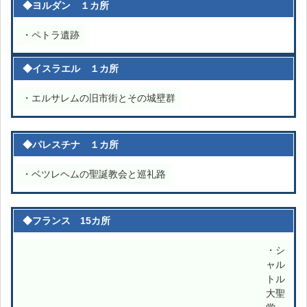
◆ヨルダン １カ所
・ペトラ遺跡
◆イスラエル １カ所
・エルサレムの旧市街とその城壁群
◆パレスチナ １カ所
・ベツレヘムの聖誕教会と巡礼路
◆フランス 15カ所
・シ
ャル
トル
大聖