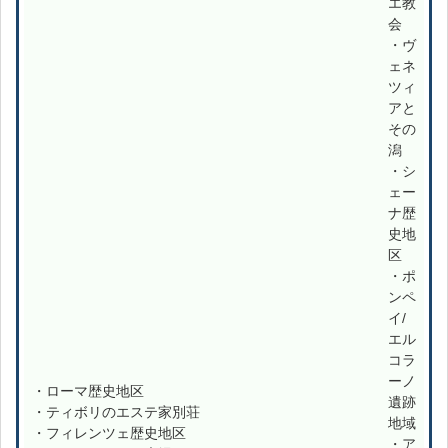
エ教
会
・ヴ
ェネ
ツィ
アと
その
潟
・シ
ェー
ナ歴
史地
区
・ポ
ンペ
イ/
エル
コラ
ーノ
・ローマ歴史地区
遺跡
・ティボリのエステ家別荘
地域
・フィレンツェ歴史地区
・ア