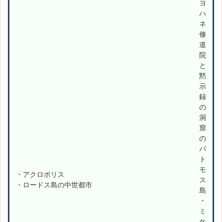
ヨ
ハ
ネ
修
道
院
と
黙
示
録
の
洞
窟
の
パ
ト
モ
・アクロポリス
ス
・ロードス島の中世都市
島
・
ミ
ケ