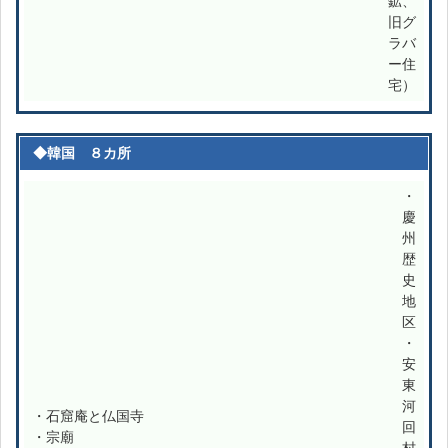
鉱、
旧グ
ラバ
ー住
宅）
◆韓国 ８カ所
・
慶
州
歴
史
地
区
・
安
東
河
・石窟庵と仏国寺
回
・宗廟
村