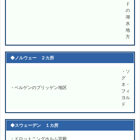
ド
の
湖
水
地
方
◆ノルウェー ２カ所
・ソ
グ
ネ・
・ベルゲンのブリッゲン地区
フィ
ヨル
ド
◆スウェーデン １カ所
・ドロットニングホルム宮殿