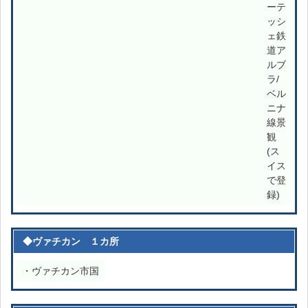
ーテ
ッシ
ェ鉄
道ア
ルブ
ラ/
ベル
ニナ
線景
観
(ス
イス
で登
録)
◆ヴァチカン １カ所
・ヴァチカン市国