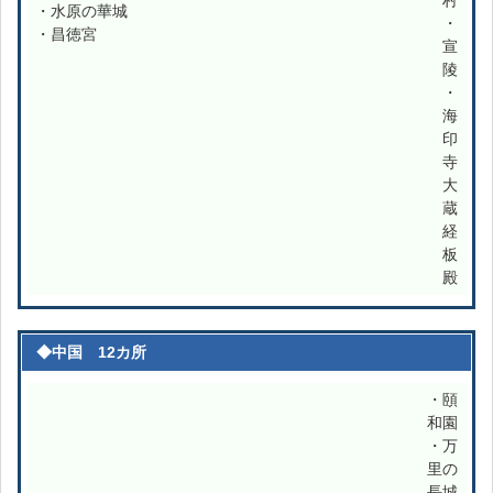
・水原の華城
・
・昌徳宮
宣
陵
・
海
印
寺
大
蔵
経
板
殿
◆中国 12カ所
・頤
和園
・万
里の
長城