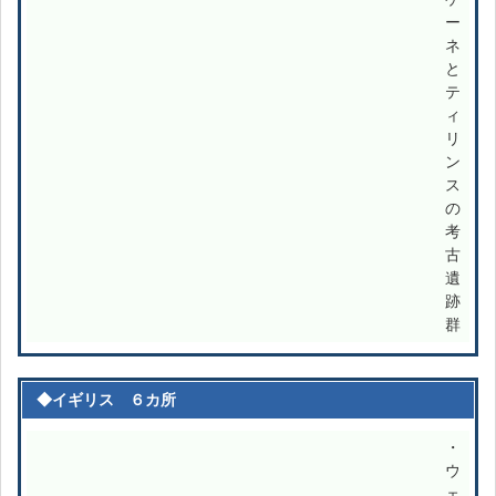
ー
ネ
と
テ
ィ
リ
ン
ス
の
考
古
遺
跡
群
◆イギリス ６カ所
・
ウ
ェ