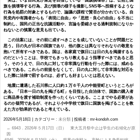
実は、いま自民党が策定を目指している「国旗損壊罪」は、公然と国
旗を損壊等する行為、及び損壊の様子を撮影しSNS等へ投稿するような
行為を処罰の対象とするもので、論議の課程で賛否が分かれている。自
民党内や有識者からも「表現に自由」や「思想・良心の自由」を不当に
制約し、国民の正当な抗議活動や、言論を委縮させる過剰規制になりか
ねないとの慎重な意見も出ている。
この法案には、その前に成すべきことを成していないことが問題だと
思う。日の丸が日本の国旗であり、他の旗とは異なりそれなりの敬意を
抱いて所有すべきである。国は、各家庭で旗日には日の丸を掲揚するも
のだということは、学校でもきっちり教えるよう指導すべきであると思
う。そのうえで、日の丸に対して非常識な行動を行った際には、戒める
べきである。これらの前提をなくして、日の丸に対して非常識な対応を
した際に法律で罰するのは、必ずしも好ましいとは思えない。
地震に遭遇した石川県に人口約１万６千人の中能登町というところが
ある。「日本一日の丸を掲げる町」を目指した自治体で、国旗の購入者
に商品券を渡す補助制度を作ったくらいである。ここまでやる必要があ
るのか疑問であるが、それより小中学校で旗日に国旗を掲げることを教
えた方が効果的であると考えている。
2026年5月18日
|
カテゴリー :
未分類
|
投稿者 : mr-kondoh.com
←
6943．2026年５月17日（日） 東大五月祭中止は学生の右傾化が原
因
6945．2026年５月19日（火） 世界の内戦と、高齢による身長短縮
→