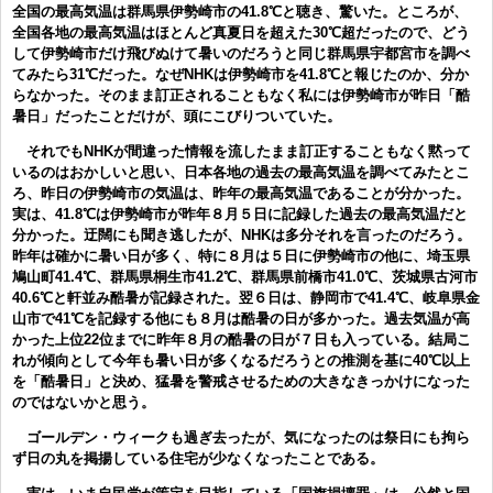
全国の最高気温は群馬県伊勢崎市の41.8℃と聴き、驚いた。ところが、
全国各地の最高気温はほとんど真夏日を超えた30℃超だったので、どう
して伊勢崎市だけ飛びぬけて暑いのだろうと同じ群馬県宇都宮市を調べ
てみたら31℃だった。なぜNHKは伊勢崎市を41.8℃と報じたのか、分か
らなかった。そのまま訂正されることもなく私には伊勢崎市が昨日「酷
暑日」だったことだけが、頭にこびりついていた。
それでもNHKが間違った情報を流したまま訂正することもなく黙って
いるのはおかしいと思い、日本各地の過去の最高気温を調べてみたとこ
ろ、昨日の伊勢崎市の気温は、昨年の最高気温であることが分かった。
実は、41.8℃は伊勢崎市が昨年８月５日に記録した過去の最高気温だと
分かった。迂闊にも聞き逃したが、NHKは多分それを言ったのだろう。
昨年は確かに暑い日が多く、特に８月は５日に伊勢崎市の他に、埼玉県
鳩山町41.4℃、群馬県桐生市41.2℃、群馬県前橋市41.0℃、茨城県古河市
40.6℃と軒並み酷暑が記録された。翌６日は、静岡市で41.4℃、岐阜県金
山市で41℃を記録する他にも８月は酷暑の日が多かった。過去気温が高
かった上位22位までに昨年８月の酷暑の日が７日も入っている。結局こ
れが傾向として今年も暑い日が多くなるだろうとの推測を基に40℃以上
を「酷暑日」と決め、猛暑を警戒させるための大きなきっかけになった
のではないかと思う。
ゴールデン・ウィークも過ぎ去ったが、気になったのは祭日にも拘ら
ず日の丸を掲揚している住宅が少なくなったことである。