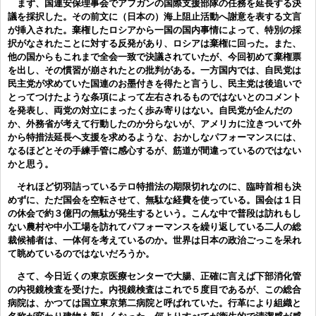
まず、国連安保理事会でアフガンの国際支援部隊の任務を延長する決
議を採択した。その前文に（日本の）海上阻止活動へ謝意を表する文言
が挿入された。棄権したロシアから一国の国内事情によって、特別の採
択がなされたことに対する反発があり、ロシアは棄権に回った。また、
他の国からもこれまで全会一致で決議されていたが、今回初めて棄権票
を出し、その慣習が崩されたとの批判がある。一方国内では、自民党は
民主党が求めていた国連のお墨付きを得たと言うし、民主党は後追いで
とってつけたような条項によって左右されるものではないとのコメント
を発表し、両党の対立にまったく歩み寄りはない。自民党が企んだの
か、外務省が考えて行動したのか分らないが、アメリカに泣きついて外
から特措法延長へ支援を求めるような、おかしなパフォーマンスには、
なるほどとその手練手管に感心するが、筋道が間違っているのではない
かと思う。
それほど切羽詰っているテロ特措法の期限切れなのに、臨時首相も決
めずに、ただ国会を空転させて、無駄な経費を使っている。国会は１日
の休会で約３億円の無駄が発生するという。こんな中で普段は訪れもし
ない農村や中小工場を訪れてパフォーマンスを繰り返している二人の総
裁候補者は、一体何を考えているのか。世界は日本の政治ごっこを呆れ
て眺めているのではないだろうか。
さて、今日近くの東京医療センターで大腸、正確に言えば下部消化管
の内視鏡検査を受けた。内視鏡検査はこれで５度目であるが、この総合
病院は、かつては国立東京第二病院と呼ばれていた。行革により組織と