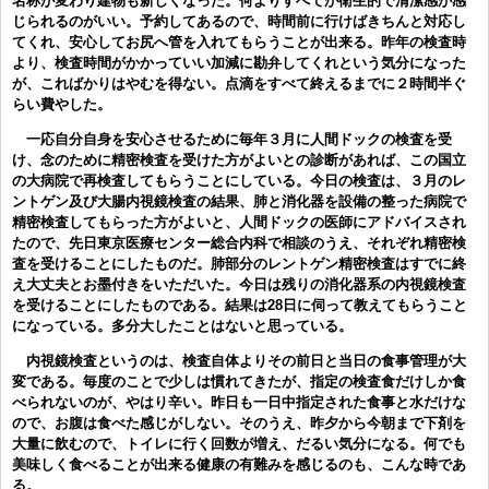
名称が変わり建物も新しくなった。何よりすべてが衛生的で清潔感が感
じられるのがいい。予約してあるので、時間前に行けばきちんと対応し
てくれ、安心してお尻へ管を入れてもらうことが出来る。昨年の検査時
より、検査時間がかかっていい加減に勘弁してくれという気分になった
が、こればかりはやむを得ない。点滴をすべて終えるまでに２時間半ぐ
らい費やした。
一応自分自身を安心させるために毎年３月に人間ドックの検査を受
け、念のために精密検査を受けた方がよいとの診断があれば、この国立
の大病院で再検査してもらうことにしている。今日の検査は、３月のレ
ントゲン及び大腸内視鏡検査の結果、肺と消化器を設備の整った病院で
精密検査してもらった方がよいと、人間ドックの医師にアドバイスされ
たので、先日東京医療センター総合内科で相談のうえ、それぞれ精密検
査を受けることにしたものだ。肺部分のレントゲン精密検査はすでに終
え大丈夫とお墨付きをいただいた。今日は残りの消化器系の内視鏡検査
を受けることにしたものである。結果は28日に伺って教えてもらうこと
になっている。多分大したことはないと思っている。
内視鏡検査というのは、検査自体よりその前日と当日の食事管理が大
変である。毎度のことで少しは慣れてきたが、指定の検査食だけしか食
べられないのが、やはり辛い。昨日も一日中指定された食事と水だけな
ので、お腹は食べた感じがしない。そのうえ、昨夕から今朝まで下剤を
大量に飲むので、トイレに行く回数が増え、だるい気分になる。何でも
美味しく食べることが出来る健康の有難みを感じるのも、こんな時であ
る。