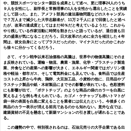
や、競技スポーツセンター新設を成果として述べ、更に理事24人のうち
９人を女性にし、副学長と常務理事の1人を女性から選出したことを実績
として語った。また、アメフト部員の違法薬物問題などのスキャンダル
で７万人まで減少した大学志願者が、11万２千人にまで回復したと述べ
たが、改革の達成度としてはまだ40％だと考えているようだ。これから
やり残している作家活動に時間を割きたいと語っているが、退任後も日
大の盛衰が気になることだろう。日大改革のために全力を傾注した４年
間は、彼女自身にとってプラスだったのか、マイナスだったのかこれか
ら徐々に分かってくるだろう。
さて、イラン戦争以来石油価格の高騰は、世界中の物価高騰にそのま
ま反映されている。運輸・物流、農業・漁業、化学・プラスチック製造
業、外食などの産業への影響が大きく、エネルギー関連ではガソリン価
格や軽油・都市ガス、そして電気料金にも及んでいる。食料品では生産
コストの上昇から牛肉、鶏卵、大豆加工品、小麦粉の他に、日用品やプ
ラスチック製品や紙・木材製品にまでその影響が表れている。色彩塗料
にも影響が出て、「ポテトチップ」のような商品の袋のカラーを白黒に
変えるような例も考えられている。カゴメ・ケチャップも赤いトマトが
袋一杯の表面を白黒に変えることを業者には伝えたという。今後多くの
商品のカラー表示が消える前兆であるのかも知れない。意外な点では、
建築資材の不足を懸念して新築マンションの引き渡しが遅れることであ
る。
この趨勢の中で、特別視されるのは、石油元売りの大手企業である出