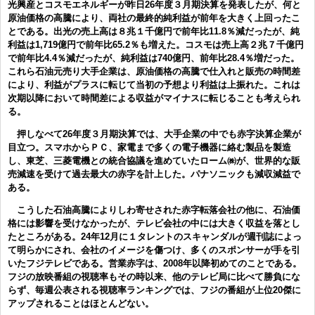
光興産とコスモエネルギーが昨日26年度３月期決算を発表したが、何と
原油価格の高騰により、両社の最終的純利益が前年を大きく上回ったこ
とである。出光の売上高は８兆１千億円で前年比11.8％減だったが、純
利益は1,719億円で前年比65.2％も増えた。コスモは売上高２兆７千億円
で前年比4.4％減だったが、純利益は740億円、前年比28.4％増だった。
これら石油元売り大手企業は、原油価格の高騰で仕入れと販売の時間差
により、利益がプラスに転じて当初の予想より利益は上振れた。これは
次期以降において時間差による収益がマイナスに転じることも考えられ
る。
押しなべて26年度３月期決算では、大手企業の中でも赤字決算企業が
目立つ。スマホからＰＣ、家電まで多くの電子機器に絡む製品を製造
し、東芝、三菱電機との統合協議を進めていたローム㈱が、世界的な販
売減速を受けて過去最大の赤字を計上した。パナソニックも減収減益で
ある。
こうした石油高騰によりしわ寄せされた赤字転落会社の他に、石油価
格には影響を受けなかったが、テレビ会社の中には大きく収益を落とし
たところがある。24年12月に１タレントのスキャンダルが週刊誌によっ
て明らかにされ、会社のイメージを傷つけ、多くのスポンサーが手を引
いたフジテレビである。営業赤字は、2008年以降初めてのことである。
フジの放映番組の視聴率もその時以来、他のテレビ局に比べて勝負にな
らず、毎週公表される視聴率ランキングでは、フジの番組が上位20傑に
アップされることはほとんどない。