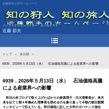
近藤節夫公式ホームページ
ノンフィクションライター・エッセイスト
近藤 節夫
トップ
›
未分類
›
6939．2026年５月13日（水） 石油価格高騰による産業界への影響
6939．2026年５月13日（水） 石油価格高騰
による産業界への影響
昨日の本ブログで取り上げたばかりの林真理子・日大理事長が、来月
末を以て１期４年務めた理事長を辞めるのを振り返って今朝の朝日新聞
インタビューで応えている。昨日後段に記した大学のガバナンス強化