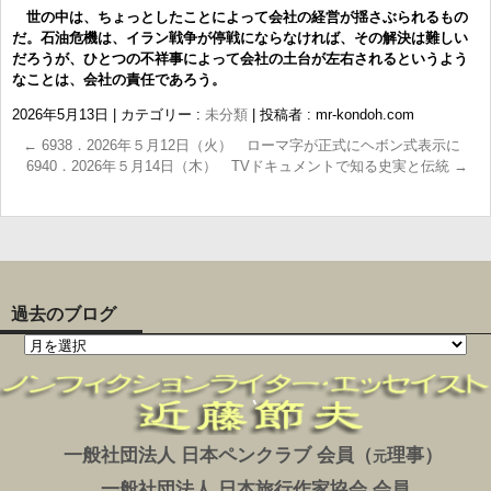
世の中は、ちょっとしたことによって会社の経営が揺さぶられるもの
だ。石油危機は、イラン戦争が停戦にならなければ、その解決は難しい
だろうが、ひとつの不祥事によって会社の土台が左右されるというよう
なことは、会社の責任であろう。
2026年5月13日
|
カテゴリー :
未分類
|
投稿者 : mr-kondoh.com
←
6938．2026年５月12日（火） ローマ字が正式にヘボン式表示に
6940．2026年５月14日（木） TVドキュメントで知る史実と伝統
→
過去のブログ
一般社団法人 日本ペンクラブ 会員（
理事）
元
一般社団法人 日本旅行作家協会 会員