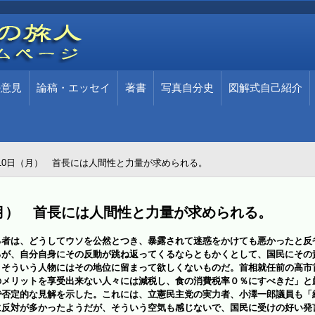
の意見
論稿・エッセイ
著書
写真自分史
図解式自己紹介
11月10日（月） 首長には人間性と力量が求められる。
0日（月） 首長には人間性と力量が求められる。
者は、どうしてウソを公然とつき
、暴露されて迷惑をかけても
悪かったと反
るが、自分自身にその反動が跳ね返ってくるならともかくとして、国民にその
。
そういう人物にはその地位に留まって欲しくないものだ。
首相就任前の高市
のメリットを享受出来ない人々に
は
減税し、食の消費税率０％にすべきだ」と
で否定的な見解を示した。これには、立憲民主党の実力者、小澤一郎議員も「
に反対が多かったようだが、そういう空気も感じないで、国民に受けの好い発