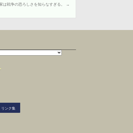
 政治家は戦争の恐ろしさを知らなすぎる。
→
リンク集