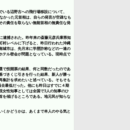
でいる辺野古への飛行場移設について、
いなかった元首相は、自らの発言が空疎なも
その責任を取らない
無能
首相
の無責任な
発
に逮捕された。昨年来の斎藤元彦兵庫県知
町村レベルに下げると、昨日行われた沖縄
南城市は、先月末に学歴詐称などの一連の
ホテル密会が問題となっている。現時点で
選で投開票の結果、何と同数だったのであ
に基づきくじ引きを行った結果、新人が勝っ
再集計を求めたいと述べている。そもそも
は過去最低だった。他にも昨日はすでに４期
現女性知事としては全国で3人の知事のひ
首を傾げるところである。
地元民が知らな
いくかどうかは、あくまで本人の
やる気と