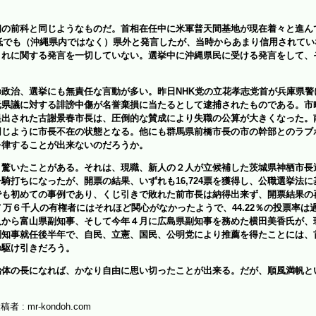
相
の前科と同じようなものだ。
首相在任中に米軍普天間基地
が
現在着々と進ん
最低でも（沖縄県内ではなく）県外と発言したが、当時からあまり信用されて
これに関する発言を一切していない。選挙中に沖縄県民
に
受ける発言をして、
政治、選挙にも無責任な言動が多い。昨日NHK党の立花孝志党首が兵庫県警
元県議に対する誹謗中傷が名誉棄損に当たるとして逮捕されたものである。市
提出された古謝景春市長は、圧倒的な賛成により失職の公算が大きくなった。
同じように市長不在の状態となる。他にも群馬県前橋市長の市の幹部とのラブ
を律することが出来ないのだろうか。
、驚いたことがある。それは、現職、新人の２人が立候補した茨城県神栖市長
騎打ちになったが、開票の結果、いずれも16,724票を獲得し、公職選挙法
でも初めての事例であり、くじ引きで敗れた前市長は納得出来ず、開票結果の
７万６千人の有権者にはそれほど関心がなかったようで、44.22％の投票率
人から富山県副知事、
そして今年４月に
広島県副知事を務め
た
横田美香氏が、
副知事就任後半年で
、自民、立憲、国民、公明党により推薦を得たことには、
の駆け引きだろう。
体の長になれば、かなり自由に思い切ったことが出来る。だが、順風満帆と
稿者 : mr-kondoh.com