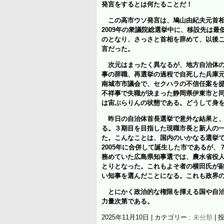
発言をするとは何たることだ！
この高市ウソ発言は、鳩山由紀夫元首
2009年の衆議院総選挙中に、移設先は
のとなり、さっさと首相を辞めて、以後
言だった。
次元はまったく異なるが、地方自治体の
事の辞職、再選挙の過程で自死した兵庫
南城市市議会で、セクハラの不信任案を
不祥事で失職が決まった静岡県伊東市と
は宙ぶらりんの状態である。
どうして身
昨日の自治体首長選挙で意外な結果
と
る。３期目を目指した現職市長と新人の一
た。こんなことは、国内のいかなる選挙
2005年に合併して誕生した市であるが、
務めていた広島県知事選では、農水省役
とりとなった。これも
よそ者の
横田氏が
い知事を選んだことになる。これも政界
とにかく政治的な権限を揮える国や自治
力量次第である。
2025年11月10日
|
カテゴリー :
未分類
|
投