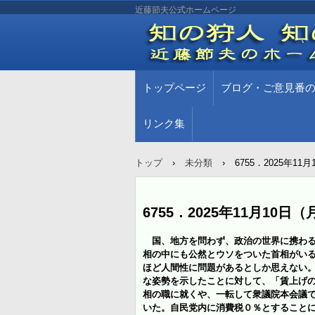
近藤節夫公式ホームページ
トップページ
ブログ・ご意見番
リンク集
トップ
›
未分類
›
6755．2025年
6755．2025年11月1
国、地方を問わず、政治の世界に携わる
相の中にも公然とウソをついた首相がい
ほど人間性に問題があるとしか思えない
な姿勢を示したことに対して、「賃上げ
相の職に就くや、一転して衆議院本会議
いた。自民党内に消費税０％とすること