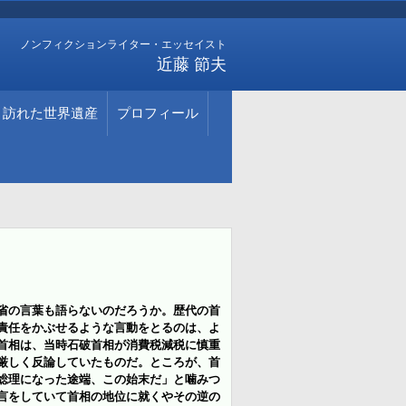
ノンフィクションライター・エッセイスト
近藤 節夫
訪れた世界遺産
プロフィール
省の言葉も語らないのだろうか。歴代の首
責任をかぶせるような言動をとるのは、よ
首相は、当時石破首相が消費税減税に慎重
厳しく反論していたものだ
。ところが、首
総理になった途端、この始末だ」と噛みつ
言をしていて首相の地位に就くやその逆の