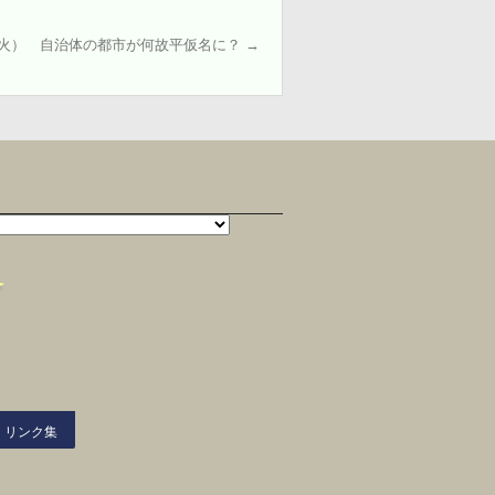
6日（火） 自治体の都市が何故平仮名に？
→
リンク集