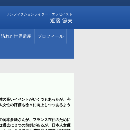
ノンフィクションライター・エッセイスト
近藤 節夫
訪れた世界遺産
プロフィール
性の高いイベントがいくつもあったが、今
人女性の評価も徐々に向上しつつあるよう
の岡本多緒さんが、フランス在住のために
は過去に２つの前例があるが、日本人女優