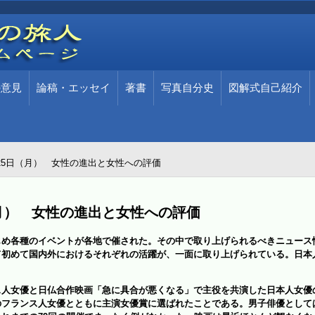
の意見
論稿・エッセイ
著書
写真自分史
図解式自己紹介
５月25日（月） 女性の進出と女性への評価
日（月） 女性の進出と女性への評価
め各種のイベントが各地で催された。その中で取り上げられるべきニュース
て初めて国内外におけるそれぞれの活躍が、一面に取り上げられている。日本
人女優と日仏合作映画「急に具合が悪くなる」で主役を共演した日本人女優
のフランス人女優とともに主演女優賞に選ばれたことである。男子俳優として