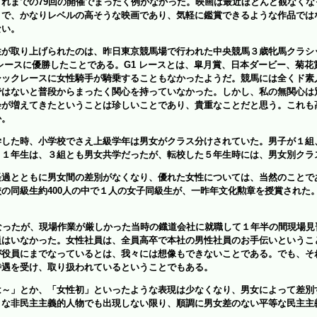
れまでの79回の開催でまったく例がなかった。映画は最近ほとんど観なく
うで、かなりレベルの高そうな映画であり、気軽に鑑賞できるような作品では
ない。
が取り上げられたのは、昨日東京競馬場で行われた中央競馬３歳牝馬クラシッ
レースに優勝したことである。G1 レースとは、皐月賞、日本ダービー、菊
シックレースに女性騎手が騎乗することもなかったようだ。競馬には全くド素
ではないと普段からまったく関心を持っていなかった。しかし、私の無関心は
会が増えてきたということは珍しいことであり、貴重なことだと思う。これも
か。
した時、小学校でさえ上級学年は男女がクラス分けされていた。男子が１組
々１年生は、３組とも男女共学だったが、転校した５年生時には、男女別クラ
過とともに男女間の差別がなくなり、優れた女性については、当然のことで
の同級生約400人の中で１人の女子同級生が、一昨年文化勲章を授賞された。
なったが、現場作業が厳しかった当時の鐡道会社に就職して１年半の間現場見
員はいなかった。女性社員は、全員高卒で本社の男性社員のお手伝いというこ
が役員にまでなっているとは、我々には想像もできないことである。でも、そ
待遇を受け、取り扱われているということでもある。
～」とか、「女性初」といったような表現は少なくなり、男女によって差別
うな非民主主義的人物でも出現しない限り、順調に男女差のない平等な民主主