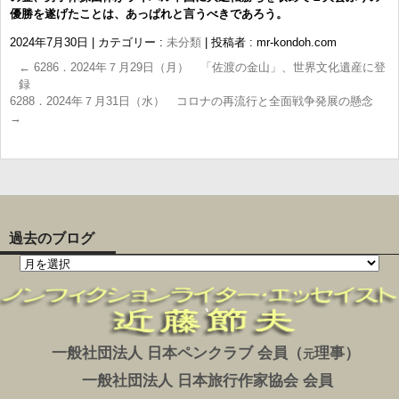
優勝を遂げたことは、あっぱれと言うべきであろう。
2024年7月30日
|
カテゴリー :
未分類
|
投稿者 : mr-kondoh.com
←
6286．2024年７月29日（月） 「佐渡の金山」、世界文化遺産に登
録
6288．2024年７月31日（水） コロナの再流行と全面戦争発展の懸念
→
過去のブログ
一般社団法人 日本ペンクラブ 会員（
理事）
元
一般社団法人 日本旅行作家協会 会員