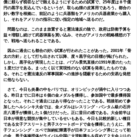
債に頼らず税収などで賄えるようにするための試算で、25年度は８千億
円の黒字を見込んでいるというが、取らぬ狸の皮算用であろう。都合の
好い数字を根拠に、前記のように兵器類をアメリカの兵器産業から購入
し、それをアメリカの指示に従い指定の地域へ送るのだ。
問題なのは、このまま放置すると憲法違反の陰で、政府は防衛予算を
益々増額し続けて武器弾薬を買い込み、それがアメリカの戦略構想の下
で、戦地へ送られることである。
因みに過去にも都合の好い試算が行われたことがあった。2001年「骨
太の方針」として打ち出されて以降、度々黒字化の目標が掲げられた。
しかし、黒字化が実現したことは、バブル景気直後の1991年度のたった
１度だけである。まったく以て実現性のない試算を発表したものであ
る。それこそ憲法違反の軍事国家への進捗を隠蔽するための安易な発想
に他ならない。
さて、今日も炎暑の中をパリでは、オリンピックが渦中に入りつつあ
る。昨日までに日本は６個の金メダルを獲得し、参加国中で最多獲得国
となった。それこそ過去にはあり得なかったことである。戦後初めて参
加したヘルシンキ大会では、金メダルはレスリング・バンタム級の石井
庄八選手が獲得した１個だけだった。正に昔日の感である。大会前半は
日本が得意な競技が集中しているせいもある。今日も比較的新しい種目
である女子アスリートと男子スケートボードで金を獲得したうえに、男
子フェンシング・エペで加納虹輝選手が日本フェンシング界にとって初
の金、男子体操団体がライバル中国に大逆転勝ちを収めて２大会ぶりの