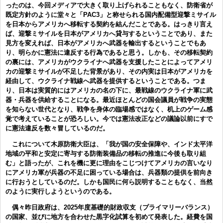
ったのは、今回メディアで大きく取り上げられることもなく、防衛省が
既定方針のように堂々と「PAC3」と称せられる国内配備型迎撃ミサイル
を日本からアメリカへ移転する契約を結んだことである。はっきり言え
ば、迎撃ミサイルを日本がアメリカへ貸与するということであり、また
見方を変えれば、日本がアメリカへ武器を輸出するということでもあ
り、明らかに憲法に違反する行為であると思う。しかも、その移転契約
の裏には、アメリカがウクライナへ武器を支援したことによってアメリ
カの迎撃ミサイルが不足した背景があり、その内実は日本がアメリカを
経由して、ウクライナ戦線へ武器を提供するということである。つま
り、日本は実質的にはアメリカの名の下に、最戦線のウクライナ軍に武
器・兵器を供給することになる。最近ほとんどの国会議員が戦争の実態
を知らない世代となり、戦争を身体の臨場感ではなく、机上のゲーム感
覚で考えていることが恐ろしい。今では憲法改正などの議論以前にすで
に憲法違反を数々冒しているのだ。
これについて木原防衛大臣は、「我が国の安全保障や、インド太平洋
地域の平和と安定に寄与する防衛装備品の移転の推進に今後も取り組
む」と語ったが、これを機に更に理由をこじつけてアメリカの言いなり
にアメリカ軍が兵器の不足に困っている場合は、兵器類の提供を前向き
に行おうとしているのだ。しかも国民に何ら説明することもなく、当然
のように実行しようというのである。
偶々昨日政府は、2025年度基礎的財政収支（プライマリーバランス）
の国家、並びに地方を合わせた黒字化試算を初めて発表した。経費を国